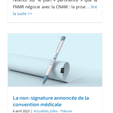
retentit sur le plan « pertinence » que la
FNMR négocie avec la CNAM : la prise
... lire
la suite >>
La non-signature annoncée de la
convention médicale
6 avril 2023
|
Actualités
,
Edito - Tribune