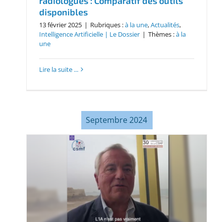
radiologues : Comparatif des outils
disponibles
13 février 2025
|
Rubriques :
à la une
,
Actualités
,
Intelligence Artificielle | Le Dossier
|
Thèmes :
à la
une
Lire la suite ...
Septembre 2024