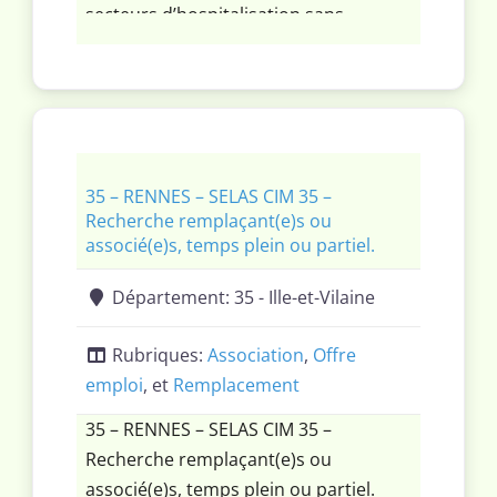
secteurs d’hospitalisation sans
astreinte. Activité RX, densito, cône
beam, séno, écho, infiltrations,
biopsies.
35 – RENNES – SELAS CIM 35 –
Recherche remplaçant(e)s ou
associé(e)s, temps plein ou partiel.
Département:
35 - Ille-et-Vilaine
Rubriques:
Association
,
Offre
emploi
, et
Remplacement
35 – RENNES – SELAS CIM 35 –
Recherche remplaçant(e)s ou
associé(e)s, temps plein ou partiel.