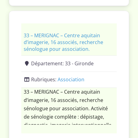
l’ostéoarticulaire et Canon Aplio 5
sondes, 1 mammographe Hologic avec
console dédiée et IA, 1 table
télécommandée et 1 cône beam.
33 – MERIGNAC – Centre aquitain
d’imagerie, 16 associés, recherche
sénologue pour association.
Département:
33 - Gironde
Rubriques:
Association
33 – MERIGNAC – Centre aquitain
d’imagerie, 16 associés, recherche
sénologue pour association. Activité
de sénologie complète : dépistage,
diagnostic, imagerie interventionnelle.
Plateau technique moderne et