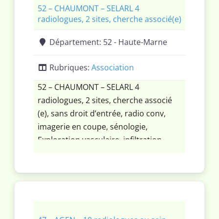
52 – CHAUMONT – SELARL 4
radiologues, 2 sites, cherche associé(e)
Département:
52 - Haute-Marne
Rubriques:
Association
52 – CHAUMONT – SELARL 4
radiologues, 2 sites, cherche associé
(e), sans droit d’entrée, radio conv,
imagerie en coupe, sénologie,
Exploration vasculaire, infiltration,
injections PRP… Contrat de
remplaçant de congés ou contrat de
collaboration possible pour démarrer.
Vous recherchez une activité de
radiologie variée : Radiologie