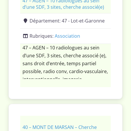
conventionnelle Imagerie en coupe
47 – AGEN – 10 radiologues au sein
d’une SDF, 3 sites, cherche associé(e)
Sénologie Exploration vasculaire
Gestes : infiltration, injections PRP…
Département:
47 - Lot-et-Garonne
Vous souhaitez
Rubriques:
Association
47 – AGEN – 10 radiologues au sein
d’une SDF, 3 sites, cherche associé (e),
sans droit d’entrée, temps partiel
possible, radio conv, cardio-vasculaire,
interventionnelle, imagerie
oncologique, téléradio la nuit. Contrat
de remplaçant de congés ou un
contrat de collaboration possible pour
démarrer.
40 – MONT DE MARSAN – Cherche