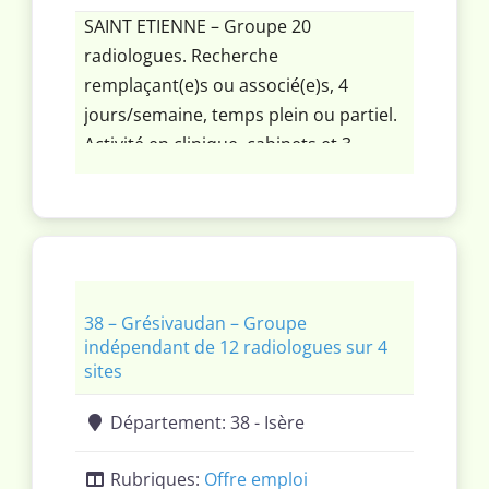
SAINT ETIENNE – Groupe 20
radiologues. Recherche
remplaçant(e)s ou associé(e)s, 4
jours/semaine, temps plein ou partiel.
Activité en clinique, cabinets et 3
centres hospitalier, possibilité télé
radiologie interne. Activité imagerie
lourde, séno optionnelle (mammo
avec dépistage assisté par IA lunit).
Centre pilote pour de multiples
solutions d’IA (gleamer, lunit,
38 – Grésivaudan – Groupe
indépendant de 12 radiologues sur 4
utilisation de pixyl)
sites
Département:
38 - Isère
Rubriques:
Offre emploi