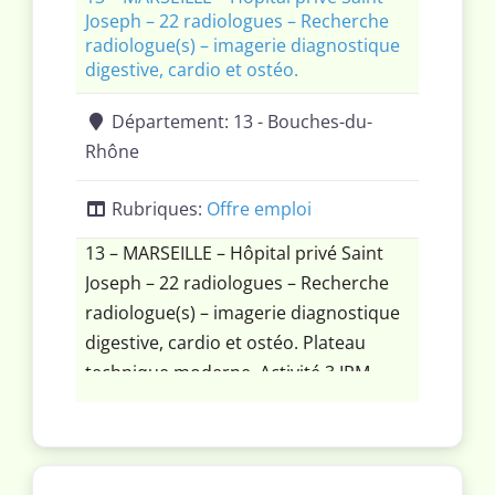
Joseph – 22 radiologues – Recherche
radiologue(s) – imagerie diagnostique
digestive, cardio et ostéo.
Département:
13 - Bouches-du-
Rhône
Rubriques:
Offre emploi
13 – MARSEILLE – Hôpital privé Saint
Joseph – 22 radiologues – Recherche
radiologue(s) – imagerie diagnostique
digestive, cardio et ostéo. Plateau
technique moderne. Activité 3 IRM
(dont 2 3t), 3 scan, 1 radio
interventionnelle, 3 échos, 1 radio
conventionnelle. Installation d’un
scanner et IRM au cours des prochains