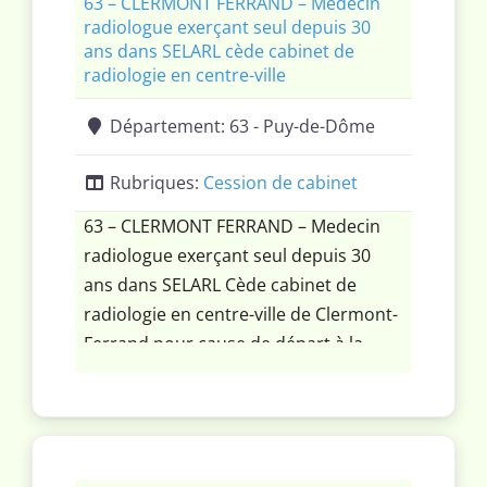
63 – CLERMONT FERRAND – Médecin
radiologue exerçant seul depuis 30
ans dans SELARL cède cabinet de
radiologie en centre-ville
Département:
63 - Puy-de-Dôme
Rubriques:
Cession de cabinet
63 – CLERMONT FERRAND – Medecin
radiologue exerçant seul depuis 30
ans dans SELARL Cède cabinet de
radiologie en centre-ville de Clermont-
Ferrand pour cause de départ à la
retraite et donc urgemment. Activité
classique de cabinet de radiologie plus
accès scanner et IRM.