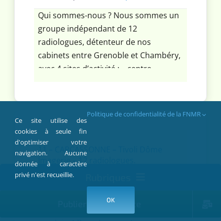
Qui sommes-nous ? Nous sommes un
groupe indépendant de 12
radiologues, détenteur de nos
cabinets entre Grenoble et Chambéry,
avec 4 sites d’activité : – centre
d’imagerie lourde Crolles (2 IRM, 1
scanner) – centre de
sénologie/radiologie standard St
Politique de confidentialité de la FNMR
Ce site utilise des
Ismier – centre de sénologie/radiologie
cookies à seule fin
standard Pontcharra – centre
d'optimiser votre
interventionnel ostéo-articulaire/ cbct
11 – CARCASSONNE – Tivoli Dôme
navigation. Aucune
Imagerie – 12 radiologues.
dentaire/ radiologie standard (Crolles)
donnée à caractère
Pourquoi nous rejoindre ? Nous
privé n'est recueillie.
Rubriques
Département:
11 - Aude
OK
Association
Publier une annonce
Rubriques:
Association
,
Offre