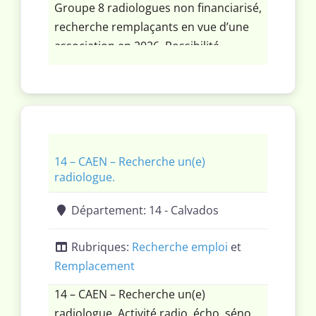
Groupe 8 radiologues non financiarisé,
recherche remplaçants en vue d’une
association en 2026. Possibilité
d’intégrer le groupe en étant associé à
1 part avant éventuelle holding.
Activité variée, conventionnelle,
imagerie lourde Orsay et Palaiseau.
14 – CAEN – Recherche un(e)
radiologue.
Département:
14 - Calvados
Rubriques:
Recherche emploi
et
Remplacement
14 – CAEN – Recherche un(e)
radiologue. Activité radio, écho, séno,