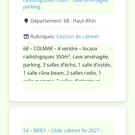
radiologiques 350m², cave aménagée,
parking.
Département:
68 - Haut-Rhin
Rubriques:
Cession de cabinet
68 – COLMAR – A vendre – locaux
radiologiques 350m², cave aménagée,
parking. 3 salles d’écho, 1 salle d’ostéo,
1 salle cône beam, 2 salles radio, 1
salle mammo, 2 salles d’attente et
comptoir d’accueil, espaces
d’interprétation, bureau comptable,
sous-sol aménagé pour le personnel,
cuisine cave. PMR à jour. Adossé à un
cabinet d’orthopédie.
54 – BRIEY – Cède cabinet fin 2027 –