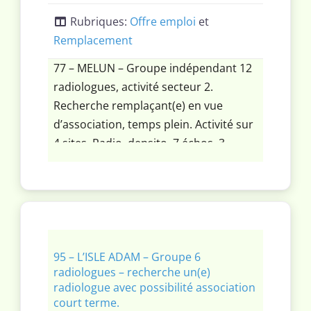
Rubriques:
Offre emploi
et
Remplacement
77 – MELUN – Groupe indépendant 12
radiologues, activité secteur 2.
Recherche remplaçant(e) en vue
d’association, temps plein. Activité sur
4 sites. Radio, densito, 7 échos, 3
mammo (2 avec tomosynthèse), 4 scan
(dont 1 spectral), 5 IRM (dont 3 tesla).
Autorisation pour 2 IRM et 1 scan
supplémentaire. 7 vacations/semaine
avec télétravail.
95 – L’ISLE ADAM – Groupe 6
radiologues – recherche un(e)
radiologue avec possibilité association
court terme.