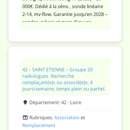
000€. Dédié à la séno , sonde linéaire
2-14, mv-flow. Garantie jusqu’en 2028 –
sondes, pièces et main d’œuvre
comprises, une maintenance
préventive annuelle et maintenances
curatives illimitées. Possibilité
d’ajouter une onde endovaginale (+2
500 €) et sonde club de golf (+2 500€)
42 – SAINT ETIENNE – Groupe 20
radiologues. Recherche
remplaçant(e)s ou associé(e)s, 4
jours/semaine, temps plein ou partiel.
Département:
42 - Loire
Rubriques:
Association
et
Remplacement