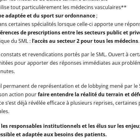
gilise tout particulièrement les médecins vasculaires**
ue adaptée et du sport sur ordonnance
;
ns certaines spécialités lorsque celle-ci apporte une répon
férences de prescriptions entre les secteurs public et priv
rique du SML :
l’accès au secteur 2 pour tous les médecins
.
x constats et revendications portés par le SML. Ouvert à cer
tées pour apporter des réponses immédiates aux probléma
inutes.
vail permanent de représentation et de lobbying mené par le 
i son action pour
faire entendre la réalité du terrain et d
nce s’est déjà révélée efficace à plusieurs reprises, certain
ales.
 les responsables institutionnels et les élus sur les enjeu
essible et adaptée aux besoins des patients.