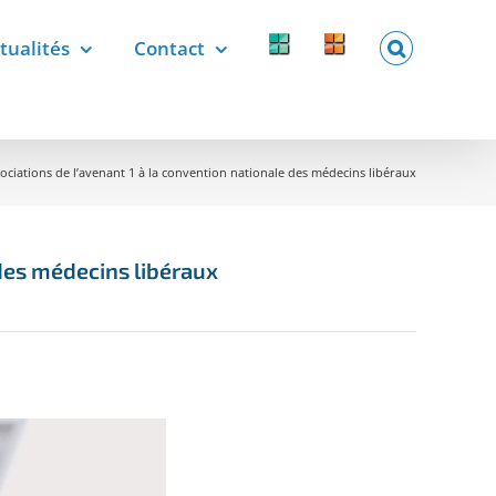
tualités
Contact
Forcomed
Labelix
forcomed.fr
labelix.fr
ociations de l’avenant 1 à la convention nationale des médecins libéraux
 des médecins libéraux