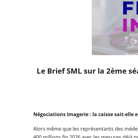
Le Brief SML sur la 2ème sé
Négociations Imagerie : la caisse sait-elle
Alors même que les représentants des médeci
400 millions fin 2026 avec les mesures déjà pr