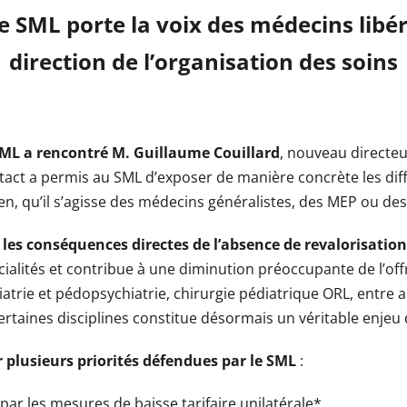
 SML porte la voix des médecins libé
direction de l’organisation des soins
SML a rencontré M. Guillaume Couillard
, nouveau directeu
tact a permis au SML d’exposer de manière concrète les diff
n, qu’il s’agisse des médecins généralistes, des MEP ou des 
r les conséquences directes de l’absence de revalorisat
écialités et contribue à une diminution préoccupante de l’o
iatrie et pédopsychiatrie, chirurgie pédiatrique ORL, entre a
certaines disciplines constitue désormais un véritable enjeu
 plusieurs priorités défendues par le SML
:
par les mesures de baisse tarifaire unilatérale*