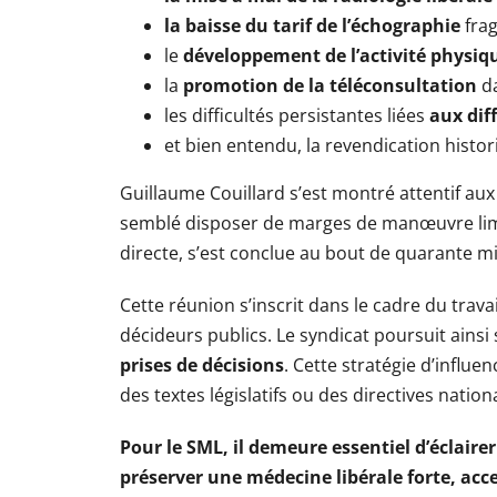
la baisse du tarif de l’échographie
fra
le
développement de l’activité physiq
la
promotion de la téléconsultation
da
les difficultés persistantes liées
aux dif
et bien entendu, la revendication histo
Guillaume Couillard s’est montré attentif au
semblé disposer de marges de manœuvre limi
directe, s’est conclue au bout de quarante m
Cette réunion s’inscrit dans le cadre du tra
décideurs publics. Le syndicat poursuit ains
prises de décisions
. Cette stratégie d’influe
des textes législatifs ou des directives nation
Pour le SML, il demeure essentiel d’éclairer
préserver une médecine libérale forte, acc