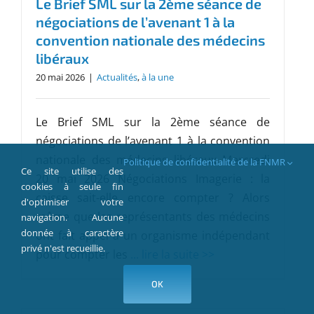
Le Brief SML sur la 2ème séance de
négociations de l’avenant 1 à la
convention nationale des médecins
libéraux
20 mai 2026
|
Actualités
,
à la une
Le Brief SML sur la 2ème séance de
négociations de l’avenant 1 à la convention
nationale des médecins libéraux Mercredi
Politique de confidentialité de la FNMR
Ce site utilise des
20 mai 2026 Négociations Imagerie : la
cookies à seule fin
caisse sait-elle encore compter ? Alors
d'optimiser votre
même que les représentants des médecins
navigation. Aucune
donnée à caractère
ont fait appel a un organisme indépendant
privé n'est recueillie.
pour compter les
... lire la suite >>
OK