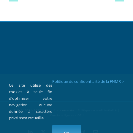
Politique de confidentialité de la FNMR
Ce site utilise des
cookies à seule fin
d'optimiser votre
navigation. Aucune
FNMR 1907 > 2022 © Tous droits réservés |
Politique de confidentialité
|
donnée à caractère
Mentions légales > CGU
privé n'est recueillie.
LinkedIn
X
Facebook
YouTube
Instagram
Contact