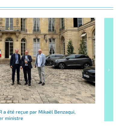
 a été reçue par Mikaël Benzaqui,
Consultat
er ministre
France ?