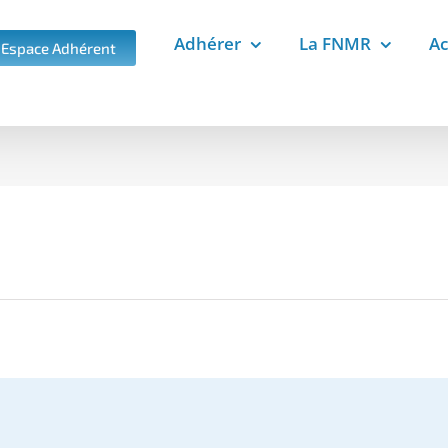
Adhérer
La FNMR
Ac
Espace Adhérent