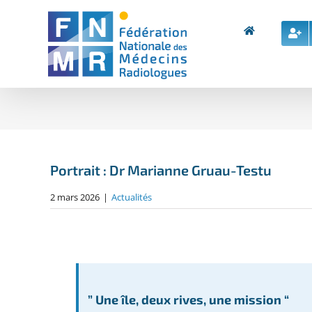
Skip
to
content
Portrait : Dr Marianne Gruau-Testu
2 mars 2026
|
Actualités
” Une île, deux rives, une mission “