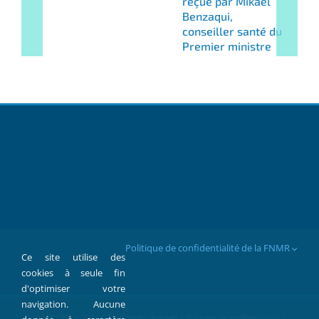
reçue par Mikaël
Benzaqui,
conseiller santé du
Premier ministre
Politique de confidentialité de la FNMR
Ce site utilise des
cookies à seule fin
d'optimiser votre
navigation. Aucune
FNMR 1907 > 2022 © Tous droits réservés |
Politique de confidentialité
|