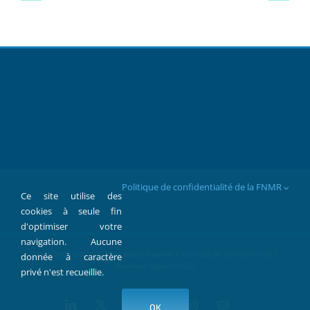
Politique de confidentialité de la FNMR
Ce site utilise des
cookies à seule fin
d'optimiser votre
navigation. Aucune
FNMR 1907 > 2022 © Tous droits réservés |
Politique de confidentialité
|
donnée à caractère
Mentions légales > CGU
privé n'est recueillie.
LinkedIn
X
Facebook
YouTube
Instagram
Contact
OK