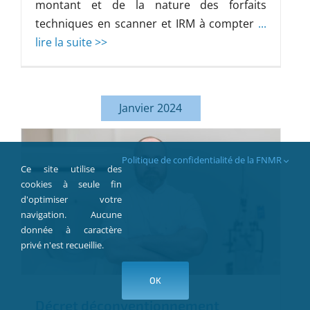
montant et de la nature des forfaits
techniques en scanner et IRM à compter
...
lire la suite >>
Janvier 2024
Politique de confidentialité de la FNMR
Ce site utilise des
cookies à seule fin
d'optimiser votre
navigation. Aucune
donnée à caractère
privé n'est recueillie.
OK
Décret déconventionnement