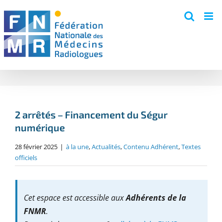
Skip
to
content
2 arrêtés – Financement du Ségur
numérique
28 février 2025
|
à la une
,
Actualités
,
Contenu Adhérent
,
Textes
officiels
Cet espace est accessible aux
Adhérents de la
FNMR
.