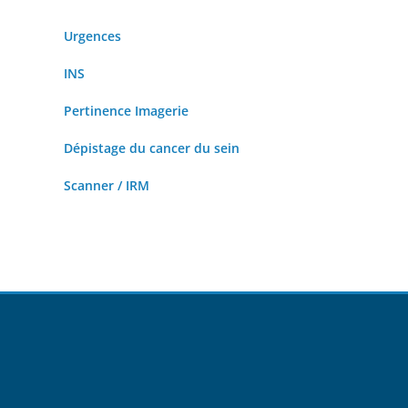
Urgences
INS
Pertinence Imagerie
Dépistage du cancer du sein
Scanner / IRM