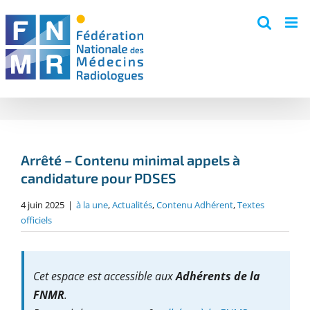
Skip
to
content
Arrêté – Contenu minimal appels à
candidature pour PDSES
4 juin 2025
|
à la une
,
Actualités
,
Contenu Adhérent
,
Textes
officiels
Cet espace est accessible aux
Adhérents de la
FNMR
.