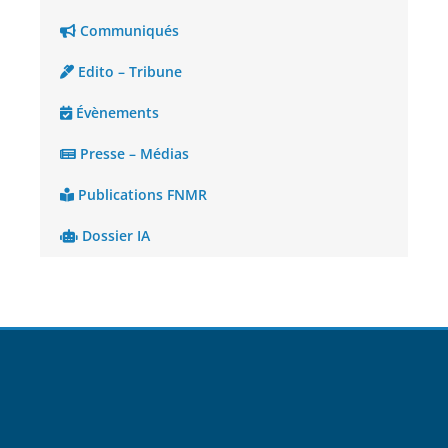
Communiqués
Edito – Tribune
Évènements
Presse – Médias
Publications FNMR
Dossier IA