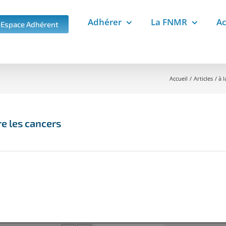
Adhérer
La FNMR
Ac
Espace Adhérent
Accueil
Articles
à 
re les cancers