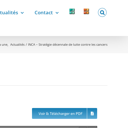
tualités
Contact
Forcomed
Labelix
forcomed.fr
labelix.fr
la une
Actualités
INCA – Stratégie décennale de lutte contre les cancers
Voir & Télécharger en PDF