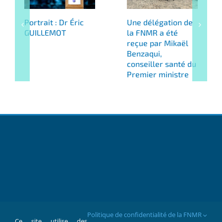
Portrait : Dr Éric
Une délégation de
GUILLEMOT
la FNMR a été
reçue par Mikaël
Benzaqui,
conseiller santé du
Premier ministre
Politique de confidentialité de la FNMR
Ce site utilise des