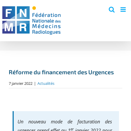
Skip
to
content
Réforme du financement des Urgences
7 janvier 2022
|
Actualités
Un nouveau mode de facturation des
er
urgences prend effet au 1
janvier 2022 pour