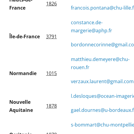
1826
France
francois.pontana@chu-lille.f
constance.de-
margerie@aphp.fr
Île-de-France
3791
bordonnecorinne@gmail.c
matthieu.demeyere@chu-
rouen.fr
Normandie
1015
verzaux.laurent@gmail.com
l.desloques@ocean-imagerie
Nouvelle
1878
Aquitaine
gael.dournes@u-bordeaux.f
s-bommart@chu-montpellier