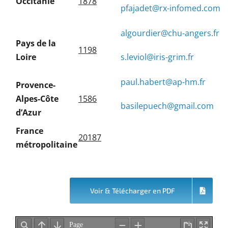
Occitanie
1878
pfajadet@rx-infomed.com
algourdier@chu-angers.fr
Pays de la
1198
Loire
s.leviol@iris-grim.fr
paul.habert@ap-hm.fr
Provence-
Alpes-Côte
1586
basilepuech@gmail.com
d’Azur
France
20187
métropolitaine
Voir & Télécharger en PDF