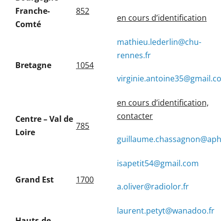
Franche-
852
en cours d’identification
Comté
mathieu.lederlin@chu-
rennes.fr
Bretagne
1054
virginie.antoine35@gmail.c
en cours d’identification,
contacter
Centre – Val de
785
Loire
guillaume.chassagnon@aph
isapetit54@gmail.com
Grand Est
1700
a.oliver@radiolor.fr
laurent.petyt@wanadoo.fr
Hauts-de-