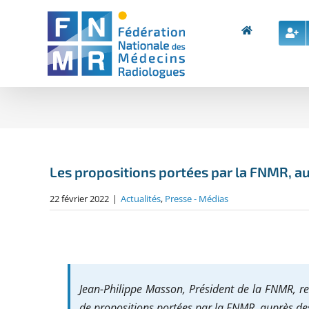
Skip
to
content
Les propositions portées par la FNMR, aup
22 février 2022
|
Actualités
,
Presse - Médias
Jean-Philippe Masson, Président de la FNMR, r
de propositions portées par la FNMR, auprès des 