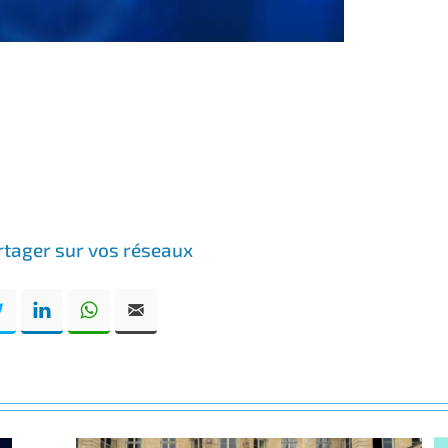
rtager sur vos réseaux
book
Twitter
LinkedIn
WhatsApp
Email