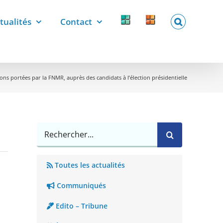
tualités
Contact
Forcomed
Labelix
forcomed.fr
labelix.fr
ons portées par la FNMR, auprès des candidats à l’élection présidentielle
Rechercher
Toutes les actualités
Communiqués
Edito – Tribune