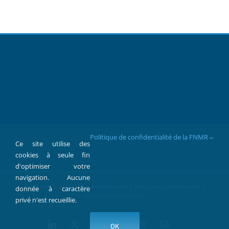
Politique de confidentialité de la FNMR
Ce site utilise des
cookies à seule fin
d'optimiser votre
navigation. Aucune
FNMR 1907 > 2022 © Tous droits réservés |
Politique de confidentialité
|
donnée à caractère
Mentions légales > CGU
privé n'est recueillie.
LinkedIn
X
Facebook
YouTube
Instagram
Contact
OK