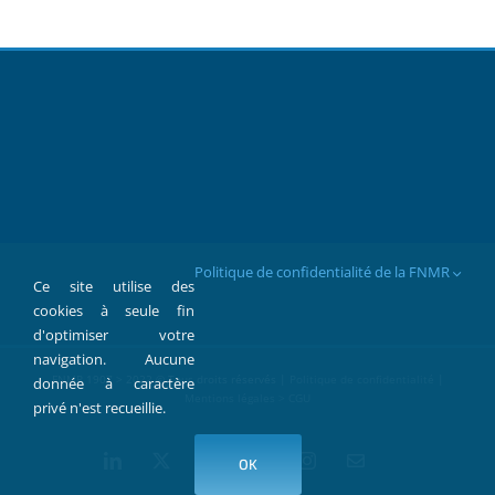
Politique de confidentialité de la FNMR
Ce site utilise des
cookies à seule fin
d'optimiser votre
navigation. Aucune
FNMR 1907 > 2022 © Tous droits réservés |
Politique de confidentialité
|
donnée à caractère
Mentions légales > CGU
privé n'est recueillie.
LinkedIn
X
Facebook
YouTube
Instagram
Contact
OK
par
Mail