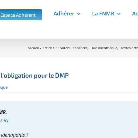
Adhérer
La FNMR
Ac
Espace Adhérent
Accueil
Articles
Contenu Adhérent
Documenthèque
Textes offic
 l’obligation pour le DMP
èque
NMR
.
 ici
identifiants ?