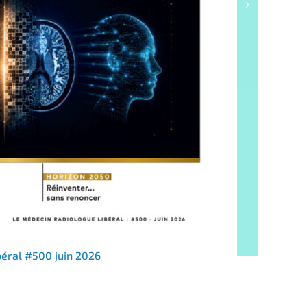
béral #500 juin 2026
Suppléme