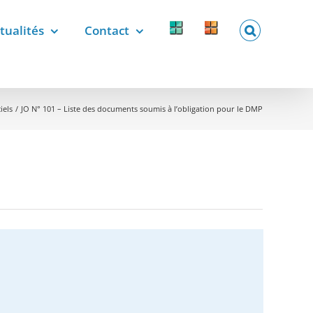
tualités
Contact
Forcomed
Labelix
forcomed.fr
labelix.fr
iels
JO N° 101 – Liste des documents soumis à l’obligation pour le DMP