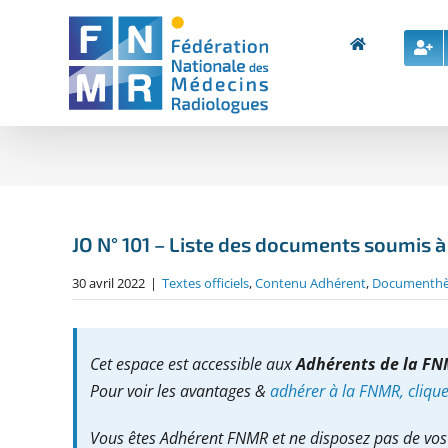
Skip
to
content
JO N° 101 – Liste des documents soumis à
30 avril 2022
|
Textes officiels
,
Contenu Adhérent
,
Documenth
Cet espace est accessible aux
Adhérents de la F
Pour voir les avantages &
adhérer à la FNMR, cliquez
Vous êtes Adhérent FNMR et ne disposez pas de vos 