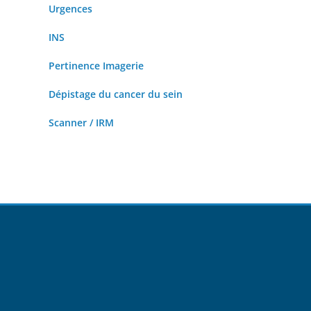
Urgences
INS
Pertinence Imagerie
Dépistage du cancer du sein
Scanner / IRM