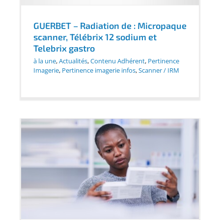
GUERBET – Radiation de : Micropaque
scanner, Télébrix 12 sodium et
Telebrix gastro
à la une
,
Actualités
,
Contenu Adhérent
,
Pertinence
Imagerie
,
Pertinence imagerie infos
,
Scanner / IRM