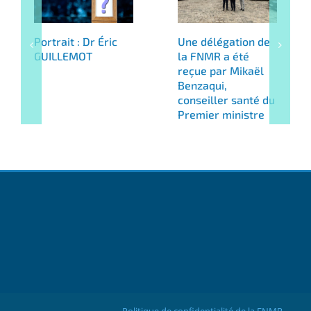
Portrait : Dr Éric
Une délégation de
GUILLEMOT
la FNMR a été
reçue par Mikaël
Benzaqui,
conseiller santé du
Premier ministre