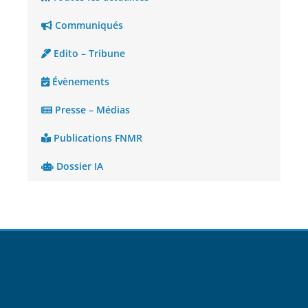
Communiqués
Edito – Tribune
Évènements
Presse – Médias
Publications FNMR
Dossier IA