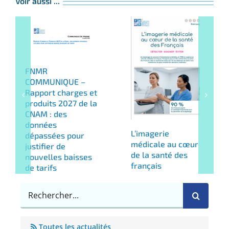
Voir aussi ...
FNMR
COMMUNIQUE –
Rapport charges et
produits 2027 de la
CNAM : des
données
L’imagerie
dépassées pour
médicale au cœur
justifier de
de la santé des
nouvelles baisses
français
de tarifs
Rechercher
Toutes les actualités