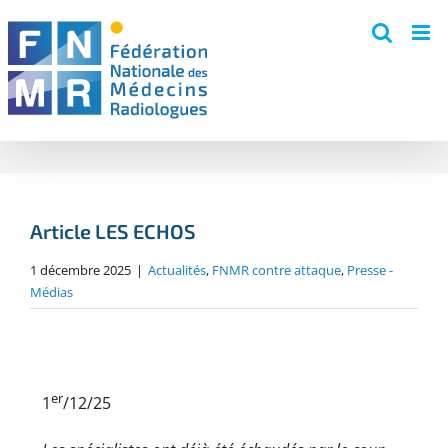
Skip
to
content
Article LES ECHOS
1 décembre 2025
|
Actualités
,
FNMR contre attaque
,
Presse -
Médias
er
1
/12/25