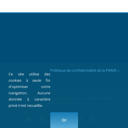
Politique de confidentialité de la FNMR
Ce site utilise des
cookies à seule fin
d'optimiser votre
navigation. Aucune
FNMR 1907 > 2022 © Tous droits réservés |
Politique de confidentialité
|
donnée à caractère
Mentions légales > CGU
privé n'est recueillie.
LinkedIn
X
Facebook
YouTube
Instagram
Contact
OK
par
Mail