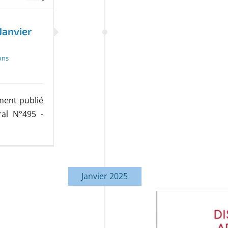
Janvier
ons
ment publié
al N°495 -
Janvier 2025