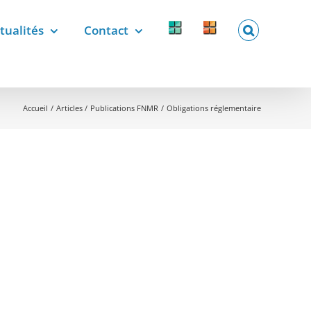
tualités
Contact
Forcomed
Labelix
forcomed.fr
labelix.fr
Accueil
Articles
Publications FNMR
Obligations réglementaire