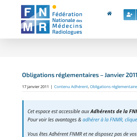
Skip
to
content
Obligations réglementaires – Janvier 201
17 janvier 2011
|
Contenu Adhérent
,
Obligations réglementaire
Cet espace est accessible aux
Adhérents de la F
Pour voir les avantages &
adhérer à la FNMR, cliquez
Vous êtes Adhérent FNMR et ne disposez pas de vos 