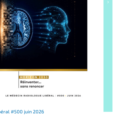
béral #500 juin 2026
Suppléme