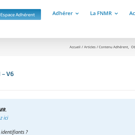
Adhérer
La FNMR
Ac
Espace Adhérent
Accueil
Articles
Contenu Adhérent
Ob
1 – V6
NMR
.
 ici
identifiants ?