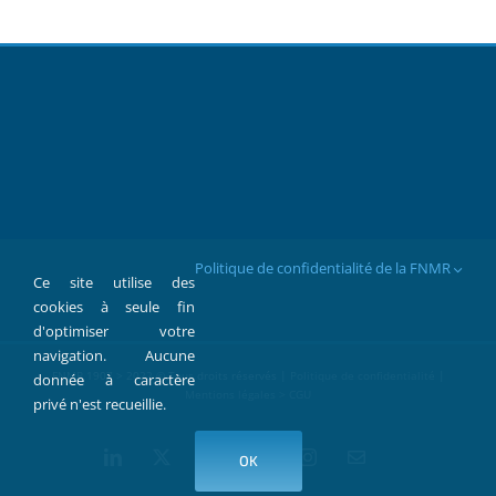
Politique de confidentialité de la FNMR
Ce site utilise des
cookies à seule fin
d'optimiser votre
navigation. Aucune
FNMR 1907 > 2022 © Tous droits réservés |
Politique de confidentialité
|
donnée à caractère
Mentions légales > CGU
privé n'est recueillie.
LinkedIn
X
Facebook
YouTube
Instagram
Contact
OK
par
Mail