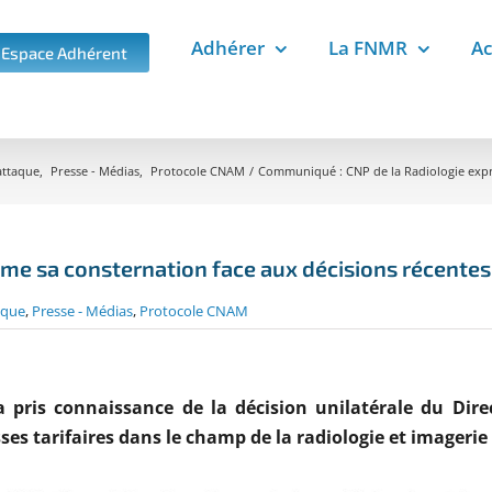
Adhérer
La FNMR
Ac
Espace Adhérent
attaque
Presse - Médias
Protocole CNAM
Communiqué : CNP de la Radiologie expri
me sa consternation face aux décisions récentes
aque
,
Presse - Médias
,
Protocole CNAM
a pris connaissance de la décision unilatérale du Di
es tarifaires dans le champ de la radiologie et imagerie