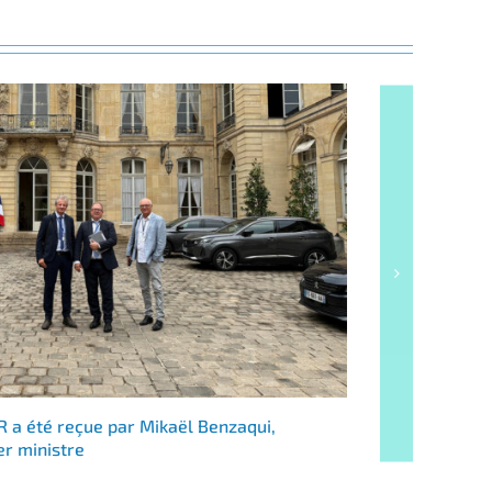
 a été reçue par Mikaël Benzaqui,
Consultat
er ministre
France ?