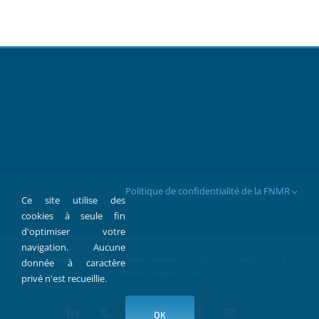
Politique de confidentialité de la FNMR
Ce site utilise des
cookies à seule fin
d'optimiser votre
navigation. Aucune
FNMR 1907 > 2022 © Tous droits réservés |
Politique de confidentialité
|
donnée à caractère
Mentions légales > CGU
privé n'est recueillie.
LinkedIn
X
Facebook
YouTube
Instagram
Contact
OK