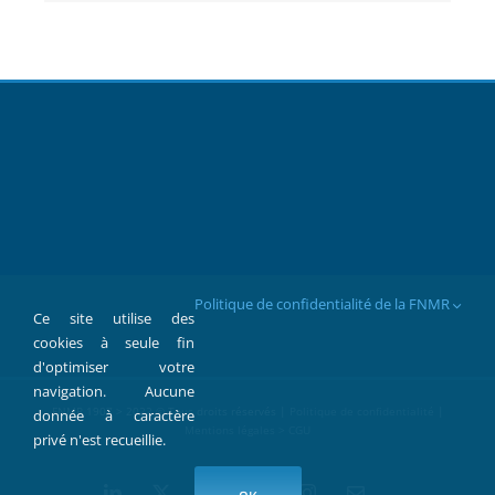
Politique de confidentialité de la FNMR
Ce site utilise des
cookies à seule fin
d'optimiser votre
navigation. Aucune
FNMR 1907 > 2022 © Tous droits réservés |
Politique de confidentialité
|
donnée à caractère
Mentions légales > CGU
privé n'est recueillie.
LinkedIn
X
Facebook
YouTube
Instagram
Contact