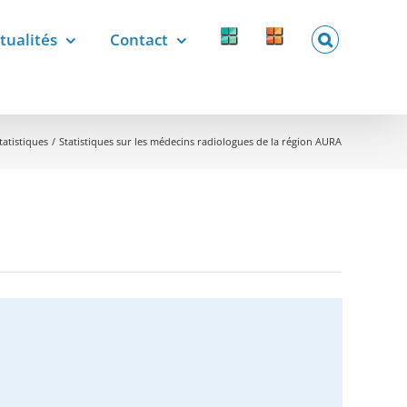
tualités
Contact
Forcomed
Labelix
forcomed.fr
labelix.fr
tatistiques
Statistiques sur les médecins radiologues de la région AURA