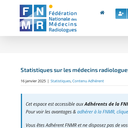
Skip
to
content
Statistiques sur les médecins radiologue
16 janvier 2025
|
Statistiques
,
Contenu Adhérent
Cet espace est accessible aux
Adhérents de la F
Pour voir les avantages &
adhérer à la FNMR, cliquez
Vous êtes Adhérent FNMR et ne disposez pas de vos 