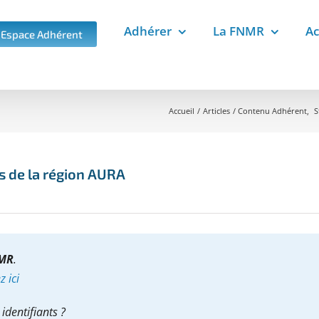
Adhérer
La FNMR
Ac
Espace Adhérent
Accueil
Articles
Contenu Adhérent
S
s de la région AURA
NMR
.
 ici
identifiants ?