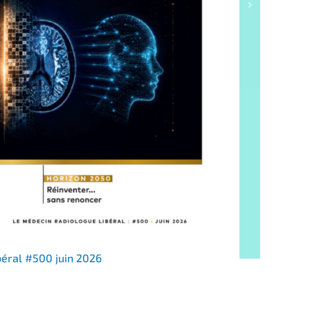
béral #500 juin 2026
Suppléme