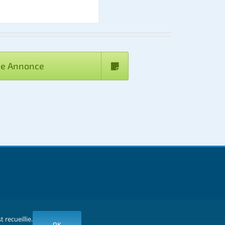
ne Annonce
 recueillie.
OK