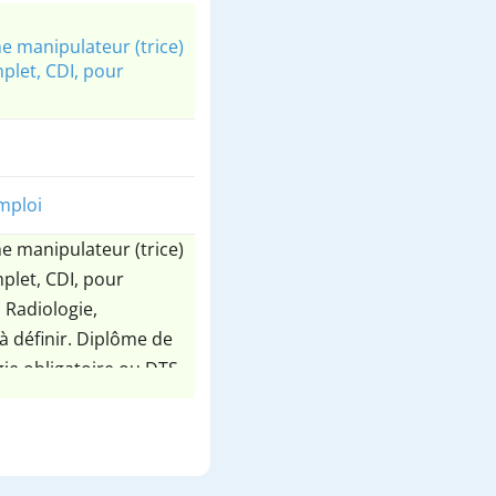
e manipulateur (trice)
plet, CDI, pour
.
mploi
e manipulateur (trice)
plet, CDI, pour
 Radiologie,
 à définir. Diplôme de
ie obligatoire ou DTS.