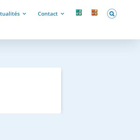
tualités
Contact
Forcomed
Labelix
forcomed.fr
labelix.fr