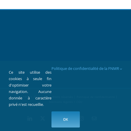
Politique de confidentialité de la FNMR
Ce site utilise des
cookies à seule fin
d'optimiser votre
navigation. Aucune
FNMR 1907 > 2022 © Tous droits réservés |
Politique de confidentialité
|
donnée à caractère
Mentions légales > CGU
privé n'est recueillie.
LinkedIn
X
Facebook
YouTube
Instagram
Contact
OK
par
Mail