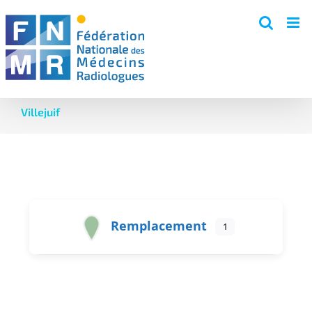
Skip
to
content
Villejuif
Remplacement
1