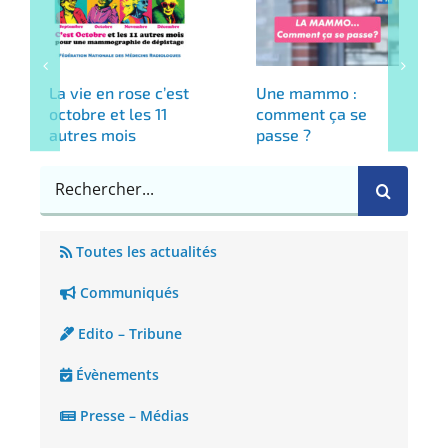
La vie en rose c’est
Une mammo :
octobre et les 11
comment ça se
autres mois
passe ?
Rechercher
Toutes les actualités
Communiqués
Edito – Tribune
Évènements
Presse – Médias