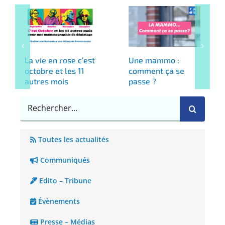
La vie en rose c’est
Une mammo :
octobre et les 11
comment ça se
autres mois
passe ?
Rechercher
Toutes les actualités
Communiqués
Edito – Tribune
Évènements
Presse – Médias