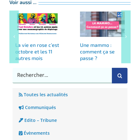
Voir aussi ...
La vie en rose c’est
Une mammo :
octobre et les 11
comment ça se
autres mois
passe ?
Rechercher
Toutes les actualités
Communiqués
Edito – Tribune
Évènements