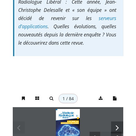
Radiologue Libéral : Cette année, Jean-
Christophe Delesalle et « son équipe » ont
décidé de revenir sur les
serveurs
d’applications
. Quelles évolutions, quelles
nouveautés depuis la dernière enquête ? Vous
le découvrirez dans cette revue.
1 / 84
le journal de la
#457 | juillet 2022
 AUDIT FNMR 2022  
 SERVEURS D’APPLICATIONS 