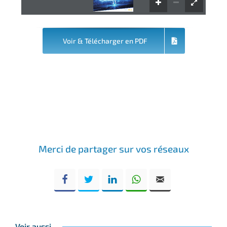
fnmr.org
Voir & Télécharger en PDF
Merci de partager sur vos réseaux
Voir aussi ...