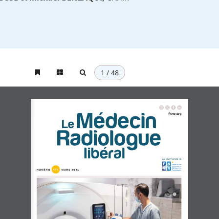
1 / 48
fnmr.org
Le journal de la
4 7 5 
N U M É R O  
  M A R S   2 0 2 4 