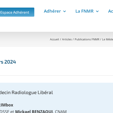
Adhérer
La FNMR
Ac
Espace Adhérent
Accueil
Articles
Publications FNMR
Le Méde
rs 2024
ecin Radiologue Libéral
DRIMbox
DSSE et
Mickael BENZAQUI,
CNAM