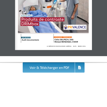
D O S S I E R S 
Produits de contraste
DRIMbox
G R A N D S   T É M O I N S  
D R I M B O X 
Clélia DELPECH, DSS
Audit documentaire
Mickael BENZAQUI, CNAM
L E   M É D E C I N   R A D I O L O G U E   L I B É R A L   |   # 4 7 5   |   M A R S   2 0 2 4 
Voir & Télécharger en PDF