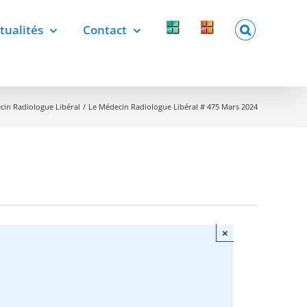
tualités
Contact
Forcomed
Labelix
forcomed.fr
labelix.fr
cin Radiologue Libéral
Le Médecin Radiologue Libéral # 475 Mars 2024
×