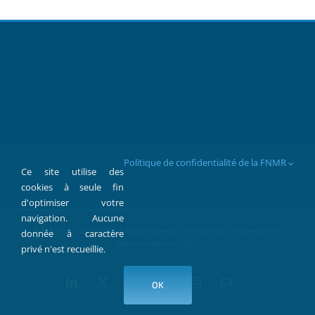
Politique de confidentialité de la FNMR
Ce site utilise des
cookies à seule fin
d'optimiser votre
navigation. Aucune
FNMR 1907 > 2022 © Tous droits réservés |
Politique de confidentialité
|
donnée à caractère
Mentions légales > CGU
privé n'est recueillie.
LinkedIn
X
Facebook
YouTube
Instagram
Contact
OK
par
Mail