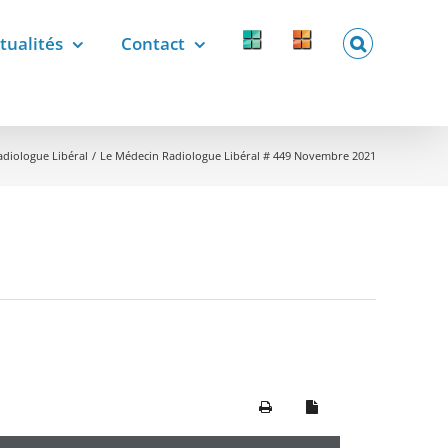
tualités
Contact
Forcomed
Labelix
forcomed.fr
labelix.fr
adiologue Libéral
Le Médecin Radiologue Libéral # 449 Novembre 2021