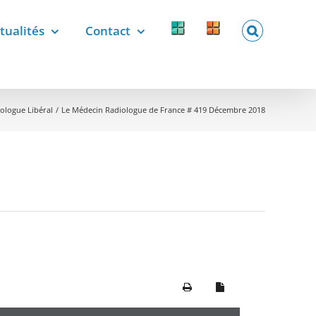
tualités
Contact
Forcomed
Labelix
forcomed.fr
labelix.fr
ologue Libéral
Le Médecin Radiologue de France # 419 Décembre 2018