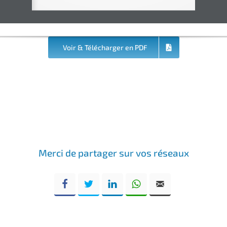
/LaFnmr
@Fnmr_radiologue
fnmr.org
Voir & Télécharger en PDF
Merci de partager sur vos réseaux
Facebook
Twitter
LinkedIn
WhatsApp
Email