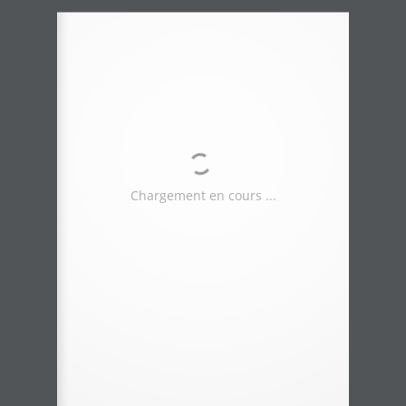
Décembre 2018
# 419
la lettre de la
DRIM France IA
Pertinence 
dans les régions