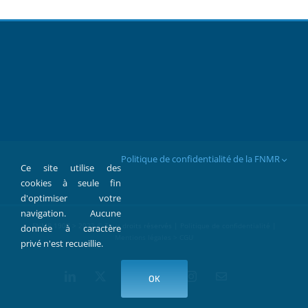
Politique de confidentialité de la FNMR
Ce site utilise des
cookies à seule fin
d'optimiser votre
navigation. Aucune
FNMR 1907 > 2022 © Tous droits réservés |
Politique de confidentialité
|
donnée à caractère
Mentions légales > CGU
privé n'est recueillie.
LinkedIn
X
Facebook
YouTube
Instagram
Contact
OK
par
Mail