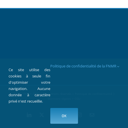
Politique de confidentialité de la FNMR
Ce site utilise des
cookies à seule fin
d'optimiser votre
navigation. Aucune
FNMR 1907 > 2022 © Tous droits réservés |
Politique de confidentialité
|
donnée à caractère
Mentions légales > CGU
privé n'est recueillie.
LinkedIn
X
Facebook
YouTube
Instagram
Contact
OK
par
Mail