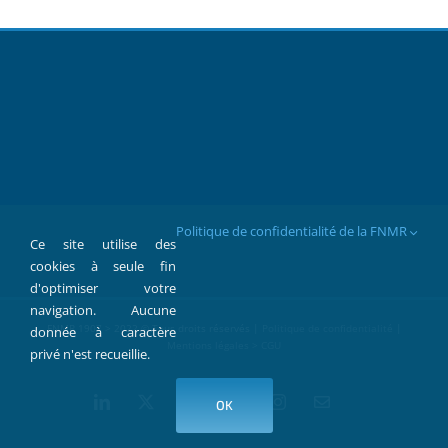
Politique de confidentialité de la FNMR
Ce site utilise des
cookies à seule fin
d'optimiser votre
navigation. Aucune
FNMR 1907 > 2022 © Tous droits réservés |
Politique de confidentialité
|
donnée à caractère
Mentions légales > CGU
privé n'est recueillie.
LinkedIn
X
Facebook
YouTube
Instagram
Contact
OK
par
Mail