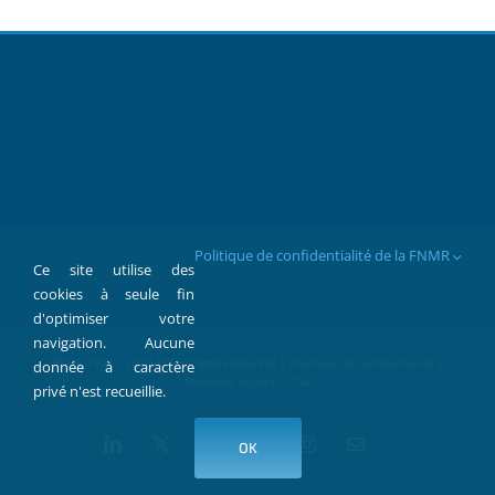
Politique de confidentialité de la FNMR
Ce site utilise des
cookies à seule fin
d'optimiser votre
navigation. Aucune
FNMR 1907 > 2022 © Tous droits réservés |
Politique de confidentialité
|
donnée à caractère
Mentions légales > CGU
privé n'est recueillie.
LinkedIn
X
Facebook
YouTube
Instagram
Contact
OK
par
Mail