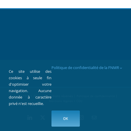
Politique de confidentialité de la FNMR
Ce site utilise des
cookies à seule fin
d'optimiser votre
navigation. Aucune
FNMR 1907 > 2022 © Tous droits réservés |
Politique de confidentialité
|
donnée à caractère
Mentions légales > CGU
privé n'est recueillie.
LinkedIn
X
Facebook
YouTube
Instagram
Contact
OK
par
Mail